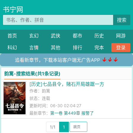
书宁网
搜索
首页
玄幻
武侠
都市
历史
网游
科幻
言情
其他
排行
完本
登录
↓↓↓
追看新章节，下载本站客户端无广告APP
韵篱-搜索结果(共1条记录)
[历史]七品县令，赌石开局雄踞一方
作者：
韵篱
状态：连载
更新时间：06-30 02:04:27
最新章节：
第一卷 第449章 报警了
1/1
1