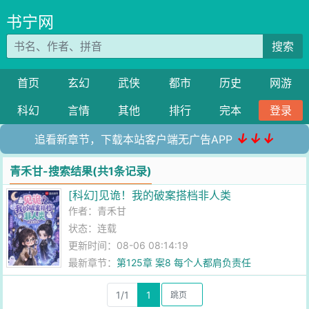
书宁网
搜索
首页
玄幻
武侠
都市
历史
网游
科幻
言情
其他
排行
完本
登录
↓↓↓
追看新章节，下载本站客户端无广告APP
青禾甘-搜索结果(共1条记录)
[科幻]见诡！我的破案搭档非人类
作者：
青禾甘
状态：连载
更新时间：08-06 08:14:19
最新章节：
第125章 案8 每个人都肩负责任
1/1
1