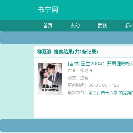
书宁网
首页
玄幻
武侠
都
柳逐浪-搜索结果(共1条记录)
[言情]重生2004：开局强吻校
作者：
柳逐浪
状态：连载
更新时间：06-05 00:11:26
最新章节：
第三百四十六章 帕克斯