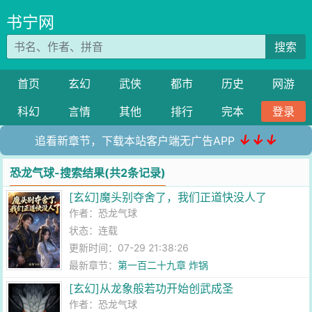
书宁网
搜索
首页
玄幻
武侠
都市
历史
网游
科幻
言情
其他
排行
完本
登录
↓↓↓
追看新章节，下载本站客户端无广告APP
恐龙气球-搜索结果(共2条记录)
[玄幻]魔头别夺舍了，我们正道快没人了
作者：
恐龙气球
状态：连载
更新时间：07-29 21:38:26
最新章节：
第一百二十九章 炸锅
[玄幻]从龙象般若功开始创武成圣
作者：
恐龙气球