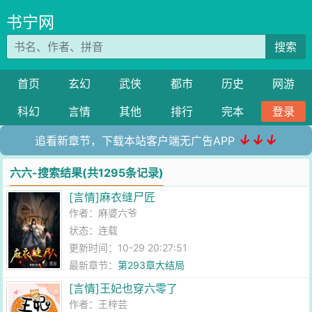
书宁网
搜索
首页
玄幻
武侠
都市
历史
网游
科幻
言情
其他
排行
完本
登录
↓↓↓
追看新章节，下载本站客户端无广告APP
六六-搜索结果(共1295条记录)
[言情]麻衣缝尸匠
作者：
麻婆六爷
状态：连载
更新时间：10-29 20:27:51
最新章节：
第293章大结局
[言情]王妃也穿六零了
作者：
王梓芸