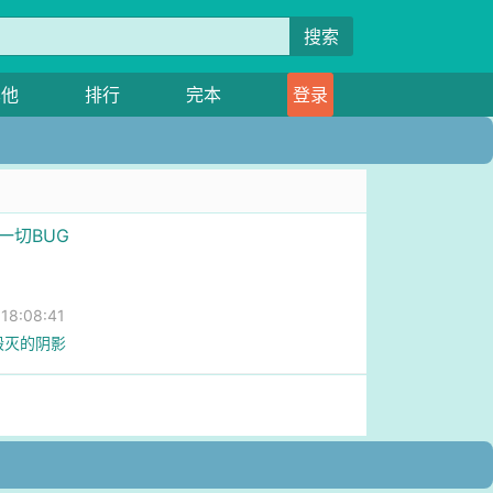
搜索
其他
排行
完本
登录
一切BUG
刀
8:08:41
 毁灭的阴影