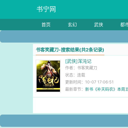
书宁网
首页
玄幻
武侠
都
书客笑藏刀-搜索结果(共2条记录)
[武侠]浑沌记
作者：
书客笑藏刀
状态：连载
更新时间：10-07 17:06:51
最新章节：
新书《补天码农》本周