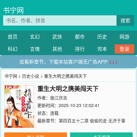
书宁网
搜索
首页
玄幻
武侠
都市
历史
网游
科幻
言情
其他
排行
完本
登录
追看新章节，下载本站客户端无广告APP
↓↓↓
书宁网
>
历史小说
> 重生大明之携美闯天下
重生大明之携美闯天下
作者：
施江庆吉
更新时间：2025-10-23 12:02:41
状态：连载
最新章节：
第四百五十二章 偷偷的走 无济于事
加入书架
点击阅读