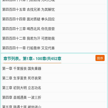
第四百四十五章 去找兄弟 为其解忧
第四百四十四章 面对质疑 拳头回应
第四百四十三章 喝西北风 你先尝尝
第四百四十二章 我若为汗 可愿助我
第四百四十一章 行船靠岸 又见代善
章节列表，第1章~ 100章/共452章
倒序
第一章 千里报丧 国失重器
第二章 生享富贵 死尽哀荣
第三章 初到大明 立志功名
第四章 县城遇美 一波三折
第五章 路遇土匪 被劫进山