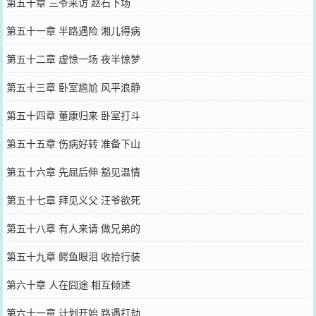
第五十章 三爷来访 赵石下场
第五十一章 半路遇险 湘儿得病
第五十二章 虚惊一场 夜半惊梦
第五十三章 卧室尴尬 风平浪静
第五十四章 董康归来 卧室打斗
第五十五章 伤病好转 准备下山
第五十六章 先屈后伸 豁见温情
第五十七章 拜见义父 汪爷欲死
第五十八章 有人来请 做兄弟的
第五十九章 鳄鱼眼泪 收拾行装
第六十章 人在囧途 相互倾述
第六十一章 计划开始 路遇打劫