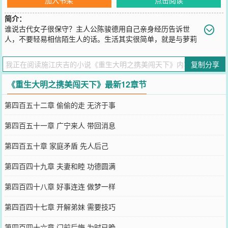
简介：
谁说古代女子很保守？主人公陈骏德用自己亲身经历告诉世
人，不要轻易相信陌生人的话。生活其实很简单，就是与萝莉
丫鬟唱唱小曲，和美艳娇娘述说人生，同冷艳御姐聊聊理想，携尊贵
皇后谈谈未来。皇太极，学武术的啊？李自成，哪个堡子的？吴三
复制分享
桂，哪三块贵？尽在主人公陈骏德股掌之间！立志匡扶社稷，驱除鞑
虏，其中不乏兄弟义气，儿女情长，且看主人公陈骏德在这乱世当中
《重生大明之携美闯天下》最新12章节
如何醒掌天下权，醉卧美人膝！一段香艳人生就此拉开了序幕……
您要是觉得《
重生大明之携美闯天下
》还不错的话请不要忘记向您QQ
第四百五十二章 偷偷的走 无济于事
群和微博微信里的朋友推荐哦！
第四百五十一章 广宁来人 带回消息
第四百五十章 家庭矛盾 先人后己
第四百四十九章 夫妻和睦 功德圆满
第四百四十八章 好事连连 做梦一样
第四百四十七章 开解弟妹 需要技巧
第四百四十六章 门前后悔 为时已晚