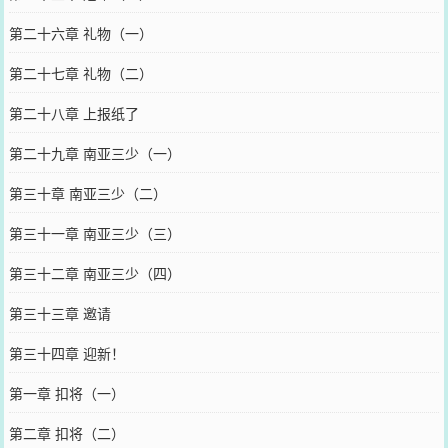
第二十六章 礼物（一）
第二十七章 礼物（二）
第二十八章 上报纸了
第二十九章 南亚三少（一）
第三十章 南亚三少（二）
第三十一章 南亚三少（三）
第三十二章 南亚三少（四）
第三十三章 邀请
第三十四章 迎新！
第一章 扣将（一）
第二章 扣将（二）