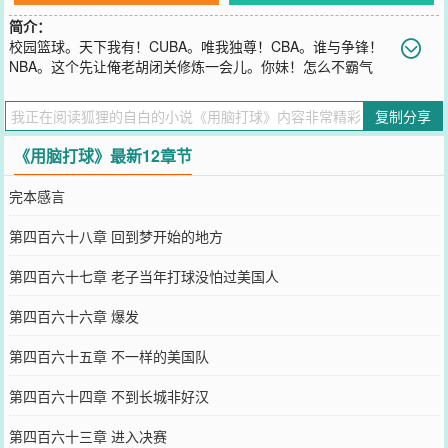
简介：
校园篮球。天下我有！CUBA。唯我独尊！CBA。谁与争锋！
NBA。这个先让俺老胡闭关修炼一会儿。你妹！怎么不霸气
了？！先给开一根又粗又长的金大腿行不？去死！你都重生了还要闹
哪样！胡林泪目……
复制分享
您要是觉得《
用脑打球
》还不错的话请不要忘记向您QQ群和微博微信
里的朋友推荐哦！
《用脑打球》最新12章节
完本感言
第四百六十八章 回到梦开始的地方
第四百六十七章 老子当年打球没怕过美国人
第四百六十六章 爆发
第四百六十五章 不一样的美国队
第四百六十四章 不到长城非好汉
第四百六十三章 进入决赛