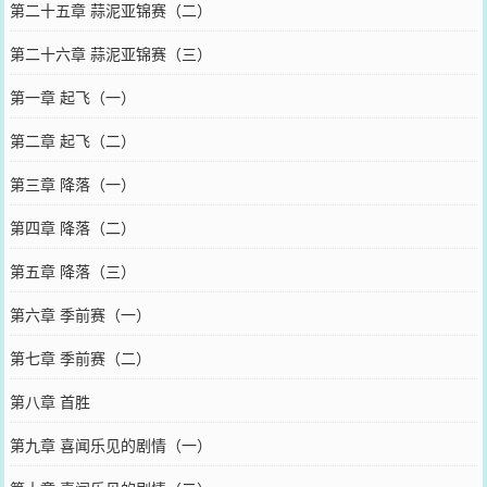
第二十五章 蒜泥亚锦赛（二）
第二十六章 蒜泥亚锦赛（三）
第一章 起飞（一）
第二章 起飞（二）
第三章 降落（一）
第四章 降落（二）
第五章 降落（三）
第六章 季前赛（一）
第七章 季前赛（二）
第八章 首胜
第九章 喜闻乐见的剧情（一）