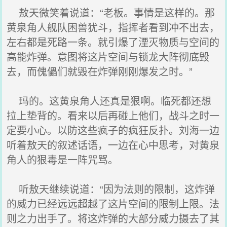
敖天微笑着说道：“老板。事情是这样的。那
黄泉角人舰队困兽犹斗，指挥者看到冲不出去，
左右都是死路一条。就引爆了湮灭物质与空间的
高能炸弹。意图将这片空间与锁龙大阵彻底毁
去，而傀儡们就毁在炸弹刚刚爆发之时。”
玛的。这黄泉角人还真是狠啊。临死都还想
拉上垫背的。看来以后再碰上他们，战斗之时一
定要小心。以防这些疯子的疯狂反扑。刘海一边
听着敖天的叙述话语，一边在心中思考，对黄泉
角人的狠毒是一阵咒骂。
听敖天继续说道：“因为法则的限制，这炸弹
的威力已经远远超越了这片空间的限制上限。法
则之力出手了。将这炸弹的大部分威力摄去了其