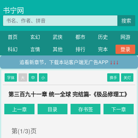
书宁网
搜索
首页
玄幻
武侠
都市
历史
网游
科幻
言情
其他
排行
完本
登录
追看新章节，下载本站客户端无广告APP
↓↓↓
字体
大
中
小
换手
关灯
第三百九十一章 统一全球 完结篇-《极品修理工》
上一章
目录
存书签
下一章
第(1/3)页