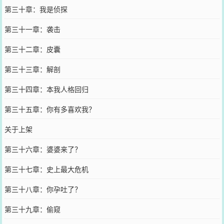
第三十章：我是侦探
第三十一章：袭击
第三十二章：皮囊
第三十三章：解剖
第三十四章：本我人格回归
第三十五章：你有多喜欢我？
关于上架
第三十六章：婆婆来了？
第三十七章：史上最大危机
第三十八章：你孕吐了？
第三十九章：偷窥