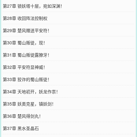
第27章 锁妖塔十层，宛如深渊！
第28章 收回阵法控制权
第29章 楚风赠送平安符！
第30章 蜀山叛徒，现！
第31章 蜀山叛徒露獠牙！
第32章 平安符显神威！
第33章 狡诈的蜀山叛徒！
第34章 天地初开，妖龙作祟！
第35章 妖类克星，镇妖剑！
第36章 楚风得剑丸！
第37章 黑水圣晶石