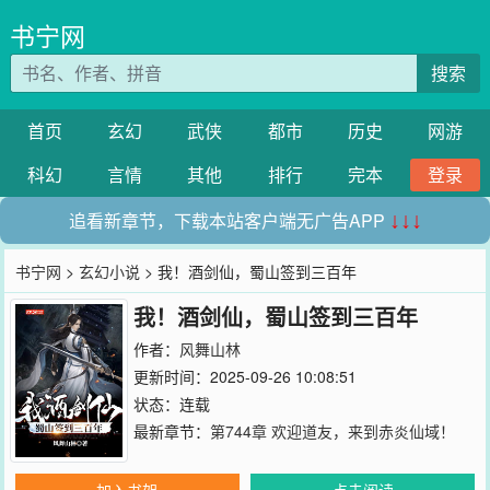
书宁网
搜索
首页
玄幻
武侠
都市
历史
网游
科幻
言情
其他
排行
完本
登录
追看新章节，下载本站客户端无广告APP
↓↓↓
书宁网
>
玄幻小说
> 我！酒剑仙，蜀山签到三百年
我！酒剑仙，蜀山签到三百年
作者：
风舞山林
更新时间：2025-09-26 10:08:51
状态：连载
最新章节：
第744章 欢迎道友，来到赤炎仙域！
加入书架
点击阅读