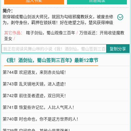
简介：
刚穿越成蜀山剑派大师兄，就因为勾结邪魔教妖女，被废去修
为，剥夺身份，羁押在锁妖塔！好在绝望之际，楚风获得神级
签到系统！在锁妖塔前签到，奖励剑体之首，【无始剑体】！在三皇
其它作品：
瞎子剑仙，蜀山观像三百年
/
万倍返还：开局收徒魔教
殿签到，奖励【轩辕剑】！在三清殿签到，奖励【紫金红葫
圣女
/
芦】！……楚风本着不无敌，不轻易出山的想法，苟在蜀山默默签
到！但当三千年前的绝世邪魔，邪剑仙率众攻上蜀山剑派时！楚风挺
复制分享
身而出，负手而立，横剑身前！“前方蜀山，妖魔禁行！”
您要是觉得《
我！酒剑仙，蜀山签到三百年
》还不错的话请不要忘记
《我！酒剑仙，蜀山签到三百年》最新12章节
向您QQ群和微博微信里的朋友推荐哦！
第744章 欢迎道友，来到赤炎仙域！
第743章 乱天镜地天镜，进入遗迹！
第742章 前往圣者遗迹，双日同天！
第741章 恢复些许记忆，人比人气死人！
第740章 时也命也，你不是这方世界的人！
第739章 空间扁舟，其他小世界强者！