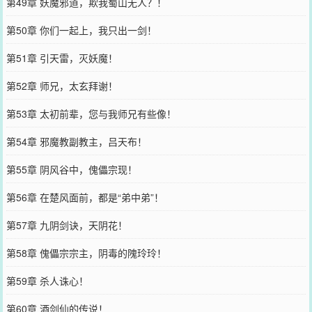
第49章 妖魔邪道，欺我蜀山无人？！
第50章 你们一起上，我只出一剑！
第51章 引天雷，灭妖魔！
第52章 师兄，太玄拜谢！
第53章 太初前辈，您与我师兄有些像！
第54章 邪魔教副教主，吕天布！
第55章 阴风谷中，傀儡宗现！
第56章 在楚风面前，都是“弟中弟”！
第57章 九阴剑诀，天阴花！
第58章 傀儡宗宗主，阴毒的隗玲玲！
第59章 杀人诛心！
第60章 酒剑仙的传说！