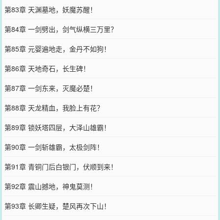
第83章 天渊墓地，妖魔苏醒！
第84章 一剑劈出，剑气纵横三万里？
第85章 元婴遍地走，金丹不如狗！
第86章 天地奇石，长生碑！
第87章 一剑东来，灭魔必楚！
第88章 天龙精血，我脸上有花？
第89章 锁妖塔四层，大泽山雄霸！
第90章 一剑斩雄霸，太极剑阵！
第91章 青铜门后白银门，伏顺到来！
第92章 震山撼地，神鬼莫测！
第93章 长卿生疑，楚风再次下山！