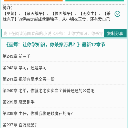
简介：
【巫师】、【诸天战争】、【位面战争】、【无女主】、【杀
就完了】\n伊森穿越成侯爵独子，从小锦衣玉食，还有爱自己
的父母，你说这日子，得有多爽？\n啥，还觉醒了无限被动系统？\n
击杀就能无限解锁被动？\n解锁的被动还一个比一个逆天？\n什么叫
复制分享
长命百岁被动是每生存1日，寿命提高百年？\n什么有叫阎罗之祝被动
是每次死亡可耗费1年寿命完美复活？\n什么还叫亚圣的瞩目被动是学
《巫师：让你学知识，你杀穿万界？》最新12章节
习、理解、吸收知识速度提高10000%？\n没关就是没开？\n还是直接
不演了？\n伊森·里奥：父母双全，有挂又天赋好，你说说，气不气
第243章 前三千
人？气不气人？\n啥？\n你说越到后面需要的生命能量越多？\n这话说
的，这虚空中世界多不胜数，多找找不久得了。
第242章 学习，还是学习
您要是觉得《
巫师：让你学知识，你杀穿万界？
》还不错的话请不要
忘记向您QQ群和微博微信里的朋友推荐哦！
第241章 把所有巫术全买一份
第240章 老弟，你就老老实实当个普普通通的公爵吧
第239章 魔晶到手
第238章 主任，你看我像是缺魔石的吗？
第237章 百万魔晶？