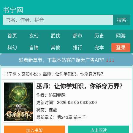
书宁网
搜索
首页
玄幻
武侠
都市
历史
网游
科幻
言情
其他
排行
完本
登录
追看新章节，下载本站客户端无广告APP
↓↓↓
书宁网
>
玄幻小说
> 巫师：让你学知识，你杀穿万界？
巫师：让你学知识，你杀穿万界？
作者：
沁园春薛
更新时间：2026-08-05 08:05:00
状态：连载
最新章节：
第243章 前三千
加入书架
点击阅读