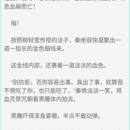
息血崩而亡！
嗡！
按照柳轻雪传授的法子，秦绝很快凝聚出一
道一指长的金色细线来。
这金线内部，还裹着一道淡淡的血色。
“别抗拒，否则容易出事。真出了事，就算我
不想吃了你，也只能吃了。”秦绝淡淡一笑，将
血灵禁咒朝着黑雕体内拍去。
黑雕吓得浑身紧绷，半点不敢动弹。