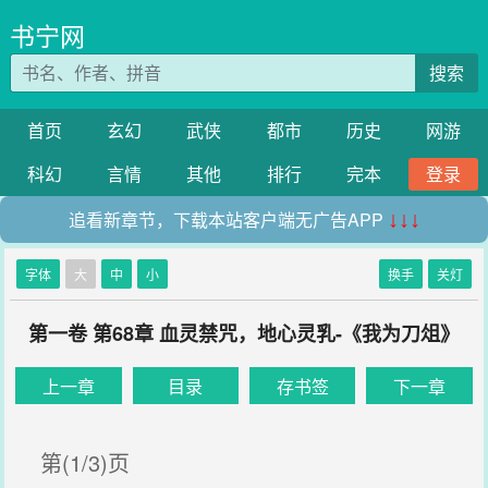
书宁网
搜索
首页
玄幻
武侠
都市
历史
网游
科幻
言情
其他
排行
完本
登录
追看新章节，下载本站客户端无广告APP
↓↓↓
字体
大
中
小
换手
关灯
第一卷 第68章 血灵禁咒，地心灵乳-《我为刀俎》
上一章
目录
存书签
下一章
第(1/3)页