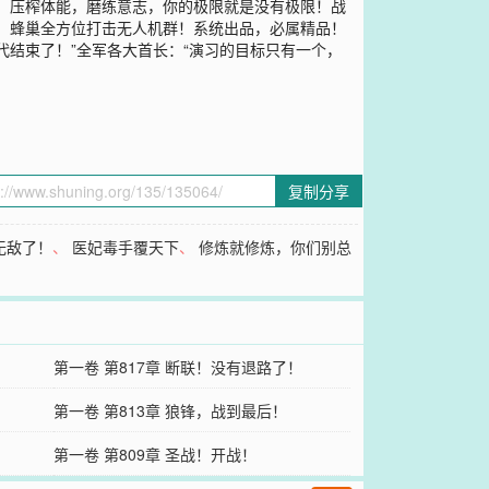
！压榨体能，磨练意志，你的极限就是没有极限！战
！蜂巢全方位打击无人机群！系统出品，必属精品！
结束了！”全军各大首长：“演习的目标只有一个，
复制分享
无敌了！
、
医妃毒手覆天下
、
修炼就修炼，你们别总
第一卷 第817章 断联！没有退路了！
第一卷 第813章 狼锋，战到最后！
第一卷 第809章 圣战！开战！