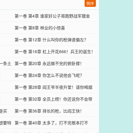
倒序
第一卷 第4章 谁家好公子哥跑野战军镀金
啊？
第一卷 第8章 林业的小惊喜
第一卷 第12章 什么叫你的枪弹道偏左？
第一卷 第16章 杠上开花666！兵王的诞生！
了一条土
第一卷 第20章 永远做不完的俯卧撑！
！
第一卷 第24章 你怎么不说他会飞呢？
第一卷 第28章 阎王爷半夜升堂！请你喝烟
！
茶！
第一卷 第32章 全员上榜！你还说你不会带
是买
兵？
第一卷 第36章 排长的枪，比阎王快！
都想要特
第一卷 第40章 太多了，打不完根本打不