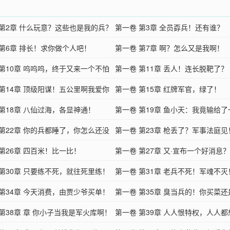
 第2章 什么玩意？这些也是我的兵？
第一卷 第3章 全员孬兵！还有谁？
 第6章 排长！求你做个人吧！
第一卷 第7章 啊？怎么又是我啊！
 第10章 呜呜呜，终于又来一个不怕
第一卷 第11章 丢人！连长脱靶了？
 第14章 顶级阳谋！五公里啊我爱你
第一卷 第15章 红牌军官，绿了！
 第18章 八仙过海，各显神通！
第一卷 第19章 鱼小天：我竟输给
 第22章 你的兵都睡了，你怎么还没
狗！
第一卷 第23章 枪丢了？军事法庭见
第26章 四百米！比一比！
第一卷 第27章 又·宣布一个好消息？
 第30章 只要练不死，就往死里练！
第一卷 第31章 老兵不死！军魂不灭
 第34章 今天消费，由贾少爷买单！
第一卷 第35章 臭当兵的！你买菜还
第38章 章 你小子当我是军火库啊！
命！
第一卷 第39章 人人恨特权，人人