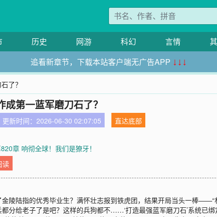
市
历史
网游
科幻
言情
追看新章节，下载本站客户端无广告APP
↓↓↓
刀石了？
咋成第一蓝军磨刀石了？
更新时间：2026-06-30 02:07:05
直达底部
第820章 响彻全球！我们是獠牙！
阅读
金陵陆指的优秀毕业生？满怀壮志报到铁虎团，结果开局当头一棒——“
都分给老子了是吧？这样的兵狗都不……‘打造最强蓝军磨刀石’系统已绑