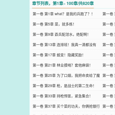
章节列表，第1章~ 100章/共820章
第一卷 第1章 what？是我的兵跑了？！
第一卷
第一卷 第5章 菜，就多练！
第一卷
第一卷 第9章 孬兵配泔水，绝配啊！
第一卷
第一卷 第13章 连排班！我真一滴都没有
死的！
第一卷
了！
第一卷 第17章 蜕变！隐藏奖励！
第一卷
第一卷 第21章 林业摸哨？套他麻袋！
第一卷
第一卷 第25章 为了口烟，我把命卖给了魔
睡？
第一卷 
鬼
第一卷 第29章 枪，是战士的第二生命！
第一卷
第一卷 第33章 持枪悍匪，紧急集合！
第一卷
第一卷 第37章 买个菜的功夫，你俩抢银行
第一卷 