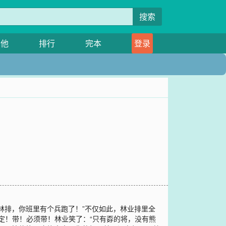
搜索
其他
排行
完本
登录
林排，你班里有个兵跑了！”不仅如此，林业排里全
定！带！必须带！林业笑了：“只有孬的将，没有熊