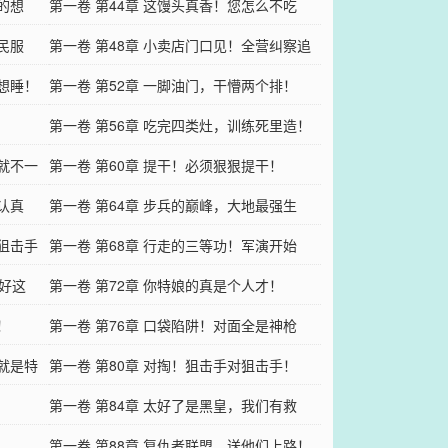
的想
完！
第一卷 第44章 这馒头真香！您怎么不吃
民服
啊？
第一卷 第48章 小卖店门口见！全营纠察追
别想睡！
着干！
第一卷 第52章 一脚油门，干懵两个排！
第一卷 第56章 吃完四类灶，训练死里造！
场就不一
第一卷 第60章 提干！必须狠狠提干！
认真
第一卷 第64章 步兵的巅峰，大地最强生
军狙击手
物！
第一卷 第68章 行走的三等功！军演开始
然好这
了！
第一卷 第72章 你特娘的真是个人才！
！
第一卷 第76章 口袋陷阱！对面全是神枪
的就是特
手？
第一卷 第80章 对掏！狙击手对狙击手！
第一卷 第84章 太好了是黑皇，我们有救
了！
第一卷 第88章 复仇者联盟，送他们上路！