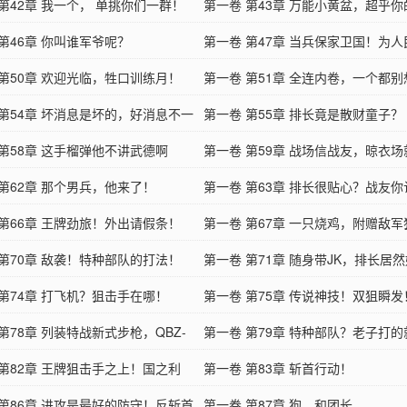
第42章 我一个， 单挑你们一群！
权！
第一卷 第43章 万能小黄盆，超乎你
第46章 你叫谁军爷呢？
象！
第一卷 第47章 当兵保家卫国！为人
 第50章 欢迎光临，牲口训练月！
务！
第一卷 第51章 全连内卷，一个都
 第54章 坏消息是坏的，好消息不一
第一卷 第55章 排长竟是散财童子？
的
 第58章 这手榴弹他不讲武德啊
第一卷 第59章 战场信战友，晾衣
 第62章 那个男兵，他来了！
定了
第一卷 第63章 排长很贴心？战友你
 第66章 王牌劲旅！外出请假条！
的？
第一卷 第67章 一只烧鸡，附赠敌
 第70章 敌袭！特种部队的打法！
坐标！
第一卷 第71章 随身带JK，排长居
 第74章 打飞机？狙击手在哪！
口？
第一卷 第75章 传说神技！双狙瞬发
第78章 列装特战新式步枪，QBZ-
第一卷 第79章 特种部队？老子打
 第82章 王牌狙击手之上！国之利
种部队！
第一卷 第83章 斩首行动！
 第86章 进攻是最好的防守！反斩首
第一卷 第87章 狗，和团长