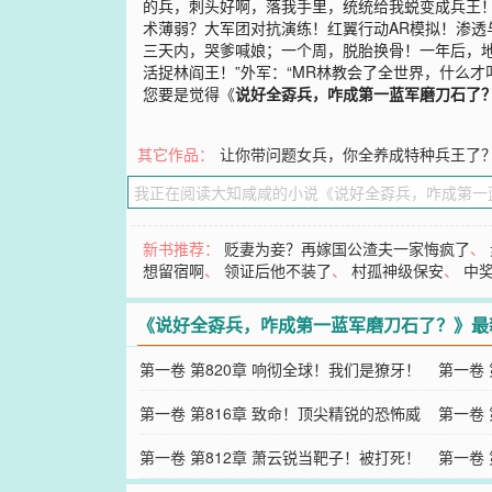
的兵，刺头好啊，落我手里，统统给我蜕变成兵王
术薄弱？大军团对抗演练！红翼行动AR模拟！渗
三天内，哭爹喊娘；一个周，脱胎换骨！一年后，地
活捉林阎王！”外军：“MR林教会了全世界，什么
您要是觉得《
说好全孬兵，咋成第一蓝军磨刀石了
其它作品：
让你带问题女兵，你全养成特种兵王了
新书推荐：
贬妻为妾？再嫁国公渣夫一家悔疯了
、
想留宿啊
、
领证后他不装了
、
村孤神级保安
、
中
《说好全孬兵，咋成第一蓝军磨刀石了？》最
第一卷 第820章 响彻全球！我们是獠牙！
第一卷 
第一卷 第816章 致命！顶尖精锐的恐怖威
第一卷 
压！
第一卷 第812章 萧云锐当靶子！被打死！
第一卷