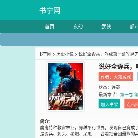
书宁网
首页
玄幻
武侠
都
书宁网
>
历史小说
> 说好全孬兵，咋成第一蓝军磨
说好全孬兵，
作者：
大知咸咸
状态：连载
最新章节：
第一卷 
加入书架
点击
简介：
魔鬼特种教官林业，穿越平行世界，发现自己竟成了
是孬兵、刺头、老炮、呆瓜……合着把全团最熊的兵