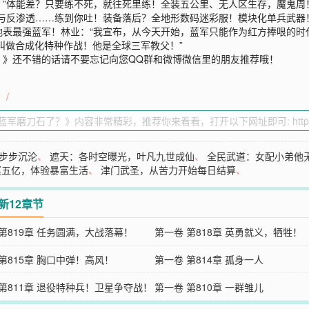
！”体能差？只要练不死，就往死里练！全装五公里、无人区生存，魔鬼周
透与反渗透……练到你吐！装备落后？全地形数码迷彩服！模块化单兵武器
表最强蓝军！林业：“我宣布，从今天开始，蓝军只能作为红方捧哏的时代
才叫做合成化特种作战！他是全球三军教父！”
？
》还不错的话请不要忘记向您QQ群和微博微信里的朋友推荐哦！
？
/
步步沉沦
、
遮天：各时空曝光，叶凡九世成仙
、
全民武道：女配小弟他
奖五亿，体验暴富生活
、
津门武圣，从苦力开始每日结算
、
新12章节
第819章 任务圆满，大战落幕！
第一卷 第818章 英勇就义，牺牲！
第815章 胸口中弹！高风！
第一卷 第814章 孤身一人
 第811章 退役特种兵！卫星争夺战！
第一卷 第810章 一群雏儿