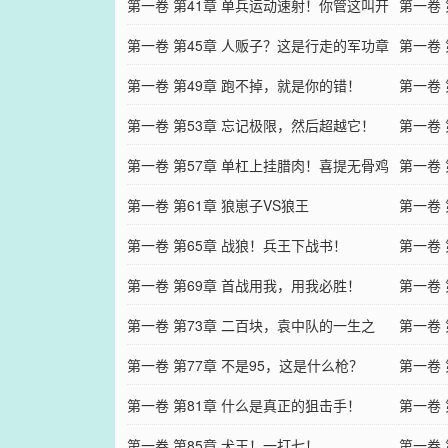
了？
第一卷 第41章 单兵运动速射！你管这叫开
第一卷 
胃菜？
第一卷 第45章 人贩子？这是行走的军功章
第一卷 
啊！
第一卷 第49章 跑不掉，就是你的错！
第一卷
第一卷 第53章 忘记极限，然后超越它！
第一卷
第一卷 第57章 单杠上挂腊肉！喜提无骨鸡
定是好
第一卷
爪！
第一卷 第61章 狼崽子VS狼王
第一卷
第一卷 第65章 战狼！兵王下战书！
第一卷
第一卷 第69章 首战用我，用我必胜！
第一卷
第一卷 第73章 二百块，袁中队的一生之
第一卷
耻！
第一卷 第77章 不是95，这是什么枪？
第一卷 
第一卷 第81章 什么是真正的狙击手！
191
第一卷
第一卷 第85章 犬王！一打七！
刃！
第一卷