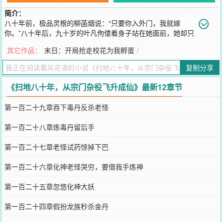
简介：
八十年前，极品灵根的柳菡烟说：“只要你入外门，我就嫁
你。”八十年后，九十岁的叶凡佝偻着身子站在她面前，她却只
给了他三个月阳寿。执念崩塌的瞬间，当年送她的定情紫金炉被意外
其它作品：
末日：开局抢走校花为我孵蛋
/
激活，只要三样同种东西就能合成！别人扔的废丹，他合成延寿神
丹；别人嫌的废铁，他合成斩仙剑；别人避之不及的废丹房，成了他
复制分享
的修仙圣地！从今天起，天剑宗最老的杂役，要做这修仙界最狠的
人！
《扫地八十年，从宗门杂役飞升成仙》最新12章节
您要是觉得《
扫地八十年，从宗门杂役飞升成仙
》还不错的话请不要
忘记向您QQ群和微博微信里的朋友推荐哦！
第一百二十九章吞下毒丹反杀老怪
第一百二十八章炼毒丹留后手
第一百二十七章老怪试药惊掉下巴
第一百二十六章化神老怪哭穷，要借我手炼神
第一百二十五章忽悠化神大妖
第一百二十四章假扮龙族秒杀金丹