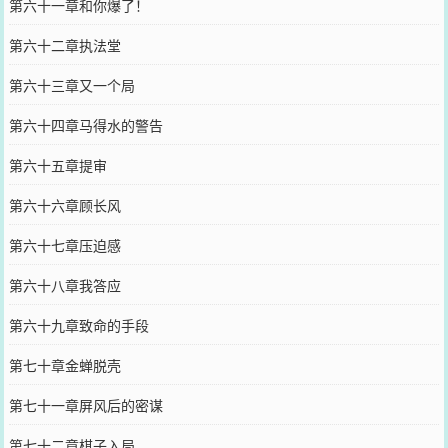
第六十一章和你爆了！
第六十二章执法堂
第六十三章又一个局
第六十四章马得水的警告
第六十五章提审
第六十六章顾长风
第六十七章压迫感
第六十八章我答应
第六十九章致命的手段
第七十章金蝉脱壳
第七十一章屏风后的密谋
第七十二章棋子入局