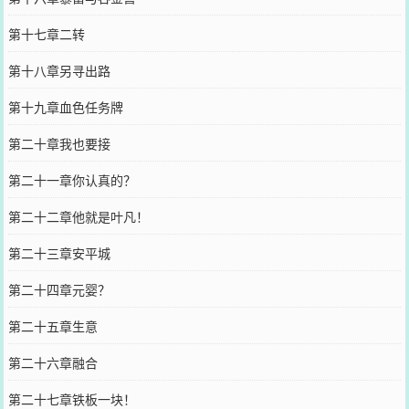
第十七章二转
第十八章另寻出路
第十九章血色任务牌
第二十章我也要接
第二十一章你认真的？
第二十二章他就是叶凡！
第二十三章安平城
第二十四章元婴？
第二十五章生意
第二十六章融合
第二十七章铁板一块！