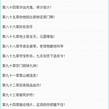
第八十四章诈出内鬼，将计就计！
第八十五章你他妈比邪修还邪门啊！
第八十六章好处到手
第八十七章地土匪全灭，元婴降临！
第八十八章夺舍反被草，老怪物跪地叫爷
第八十九章夺宝秒杀，九天剑宗下追杀令！
第九十章宗门铜钟九响！
第九十一章靠山被送走！
第九十二章狂炼极品血丹！
第九十三章替死护符！
第九十四章融合残片，这洞府你把握不住！