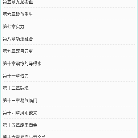
第五章九龙搬血
第六章破茧重生
第七章实力
第八章功法融合
第九章双目异变
第十章震惊的马得水
第十一章借刀
第十二章破境
第十三章凝气临门
第十四章风雨欲来
第十五章废里淘金
第十六章暴富与吞金兽