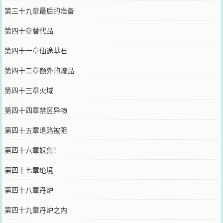
第三十九章最后的准备
第四十章替代品
第四十一章仙途基石
第四十二章额外的赠品
第四十三章火域
第四十四章禁区异物
第四十五章退路被阻
第四十六章妖兽！
第四十七章绝境
第四十八章丹炉
第四十九章丹炉之内