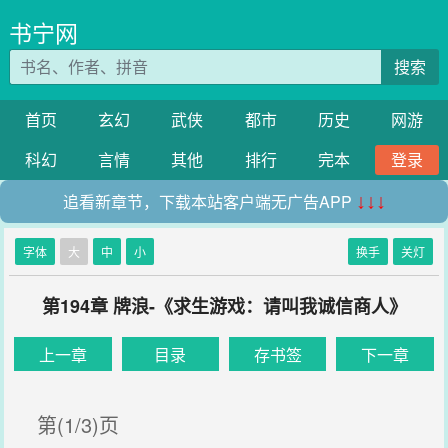
书宁网
搜索
首页
玄幻
武侠
都市
历史
网游
科幻
言情
其他
排行
完本
登录
追看新章节，下载本站客户端无广告APP
↓↓↓
字体
大
中
小
换手
关灯
第194章 牌浪-《求生游戏：请叫我诚信商人》
上一章
目录
存书签
下一章
第(1/3)页