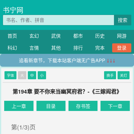
书宁网
搜索
首页
玄幻
武侠
都市
历史
网游
科幻
言情
其他
排行
完本
登录
追看新章节，下载本站客户端无广告APP
↓↓↓
字体
大
中
小
换手
关灯
第194章 要不你来当幽冥府君？-《三嫁阎君》
上一章
目录
存书签
下一章
第(1/3)页