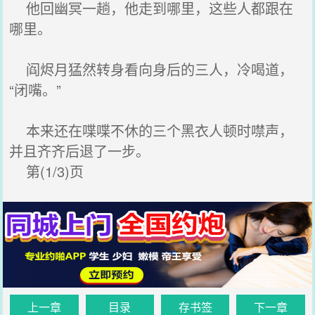
他回幽冥一趟，他走到哪里，这些人都跟在
哪里。
阎烬月猛然转身看向身后的三人，冷喝道，
“闭嘴。”
本来还在喋喋不休的三个黑衣人顿时噤声，
并且齐齐后退了一步。
第(1/3)页
上一章
目录
存书签
下一章