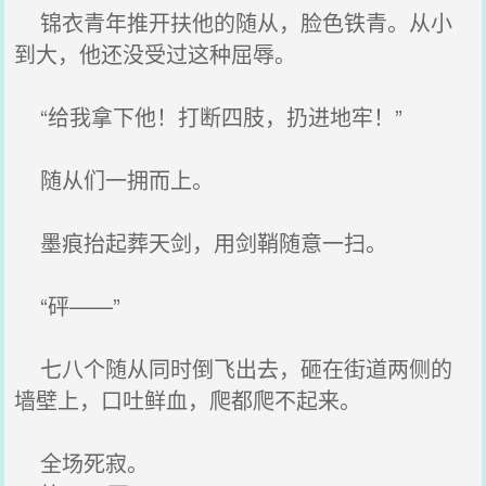
锦衣青年推开扶他的随从，脸色铁青。从小
到大，他还没受过这种屈辱。
“给我拿下他！打断四肢，扔进地牢！”
随从们一拥而上。
墨痕抬起葬天剑，用剑鞘随意一扫。
“砰——”
七八个随从同时倒飞出去，砸在街道两侧的
墙壁上，口吐鲜血，爬都爬不起来。
全场死寂。