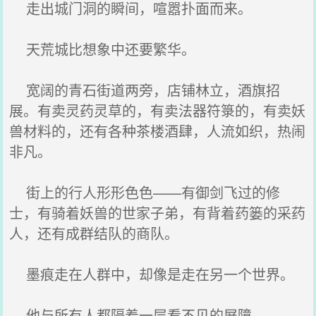
走出城门洞的瞬间，喧嚣扑面而来。
天荒城比想象中还要繁华。
宽阔的青石街道两旁，店铺林立，酒旗招
展。有卖灵药灵草的，有卖法器符箓的，有卖妖
兽材料的，还有各种茶楼酒肆，人流如织，热闹
非凡。
街上的行人形形色色——有御剑飞过的修
士，有骑着妖兽的世家子弟，有背着药篓的采药
人，还有成群结队的商队。
墨痕走在人群中，却像是走在另一个世界。
他与所有人都隔着一层看不见的屏障。