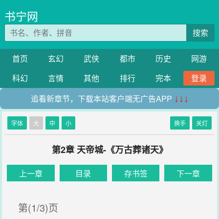
书宁网
搜索
首页
玄幻
武侠
都市
历史
网游
科幻
言情
其他
排行
完本
登录
追看新章节，下载本站客户端无广告APP
↓↓↓
字体
大
中
小
换手
关灯
第2章 天帝城-《万古葬诸天》
上一章
目录
存书签
下一章
第(1/3)页