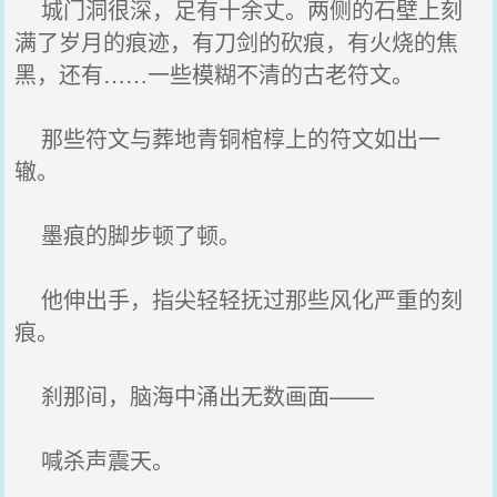
城门洞很深，足有十余丈。两侧的石壁上刻
满了岁月的痕迹，有刀剑的砍痕，有火烧的焦
黑，还有……一些模糊不清的古老符文。
那些符文与葬地青铜棺椁上的符文如出一
辙。
墨痕的脚步顿了顿。
他伸出手，指尖轻轻抚过那些风化严重的刻
痕。
刹那间，脑海中涌出无数画面——
喊杀声震天。