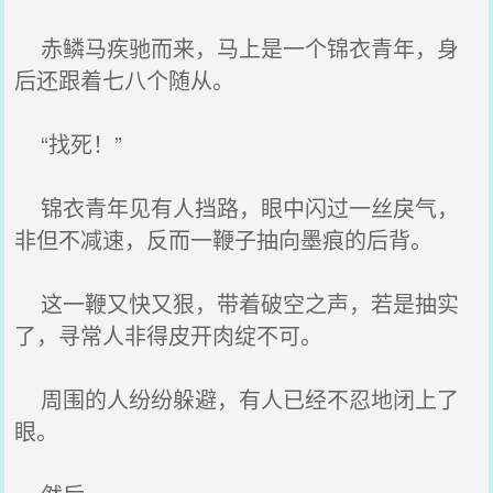
赤鳞马疾驰而来，马上是一个锦衣青年，身
后还跟着七八个随从。
“找死！”
锦衣青年见有人挡路，眼中闪过一丝戾气，
非但不减速，反而一鞭子抽向墨痕的后背。
这一鞭又快又狠，带着破空之声，若是抽实
了，寻常人非得皮开肉绽不可。
周围的人纷纷躲避，有人已经不忍地闭上了
眼。