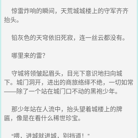
惊雷炸响的瞬间，天荒城城楼上的守军齐齐
抬头。
铅灰色的天穹依旧死寂，连一丝云都没有。
哪里来的雷？
守城将领皱起眉头，目光下意识地扫向城
下。城门洞开，进出的商旅络绎不绝，一切如常
——除了一个站在城门口不动的黑袍少年。
那少年站在人流中，抬头望着城楼上的牌
匾，像是在看什么稀世珍宝。
“喂，进城就进城，别挡道！”