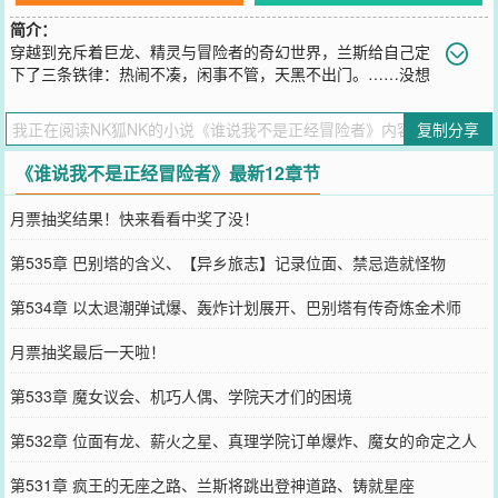
简介：
穿越到充斥着巨龙、精灵与冒险者的奇幻世界，兰斯给自己定
下了三条铁律：热闹不凑，闲事不管，天黑不出门。……没想
到穿越几个月后，上辈子玩的不正经游戏还在追他。自此兰斯拥有了
无穷无尽的体力和永不终结的生命。但是在这个交织了冒险、梦想、
复制分享
贪婪、危险的世界，身为冒险公会抄写员的他，只想平静的生活，默
默的积攒实力，最后去到满是异族小姐姐的贸易之都尽情展示自己的
《谁说我不是正经冒险者》最新12章节
天赋。然而，当时代的洪流涌来，阴影笼罩大地，他终将握起长剑，
撕裂神明。【关键词：慢热、轻松日常、升级流】
月票抽奖结果！快来看看中奖了没！
您要是觉得《
谁说我不是正经冒险者
》还不错的话请不要忘记向您QQ
群和微博微信里的朋友推荐哦！
第535章 巴别塔的含义、【异乡旅志】记录位面、禁忌造就怪物
第534章 以太退潮弹试爆、轰炸计划展开、巴别塔有传奇炼金术师
月票抽奖最后一天啦！
第533章 魔女议会、机巧人偶、学院天才们的困境
第532章 位面有龙、薪火之星、真理学院订单爆炸、魔女的命定之人
第531章 疯王的无座之路、兰斯将跳出登神道路、铸就星座