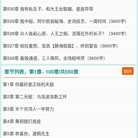
第530章 我有私生子、和大王女联姻、星座异常
第529章 瓶中船、阿尔凯翁秘海、史诗技艺、一周时间（3600字）
第528章 众人各起心思、人王之相、流落在外的长子？（3400字）
第527章 帕拉羞怒、宝具【静海假面】、终到宴会（3600字）
第526章 轰毁通道，三人俱死，全场程哗然（3600字）
章节列表，第1章~ 100章/共550章
倒序
第1章 你最好是正经的天赋
第2章 第二天赋：乌洛波洛斯之环
第3章 半个月顶人一年努力
第4章 黄铜提灯底座
第5章 恭喜你，渡鸦先生