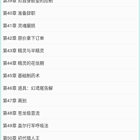
第39章 对自身欲望的控制
第40章 准备辞职
第41章 灵魂磨损
第42章 原价拿下订单
第43章 精灵与半精灵
第44章 精灵的花信期
第45章 基础制药术
第46章 道具：幻鸢尾告解
第47章 离别
第48章 苍龙极意流
第49章 盖尔行军呼吸法
第50章 初代猎人王