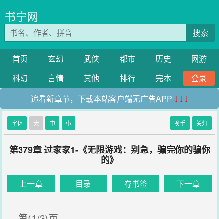
书宁网
搜索
首页
玄幻
武侠
都市
历史
网游
科幻
言情
其他
排行
完本
登录
追看新章节，下载本站客户端无广告APP
↓↓↓
字体
大
中
小
换手
关灯
第379章 过家家1-《无限游戏：别急，骗完你的骗你
的》
上一章
目录
存书签
下一章
第(1/3)页