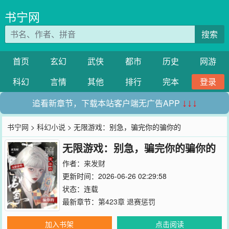
书宁网
搜索
首页
玄幻
武侠
都市
历史
网游
科幻
言情
其他
排行
完本
登录
追看新章节，下载本站客户端无广告APP
↓↓↓
书宁网
>
科幻小说
> 无限游戏：别急，骗完你的骗你的
无限游戏：别急，骗完你的骗你的
作者：
来发财
更新时间：2026-06-26 02:29:58
状态：连载
最新章节：
第423章 退赛惩罚
加入书架
点击阅读