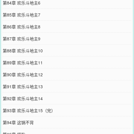
第84章 欢乐斗地主6
第85章 欢乐斗地主7
第86章 欢乐斗地主8
第87章 欢乐斗地主9
第88章 欢乐斗地主10
第89章 欢乐斗地主11
第90章 欢乐斗地主12
第91章 欢乐斗地主13
第92章 欢乐斗地主14
第93章 欢乐斗地主15（完）
第94章 这锅不背