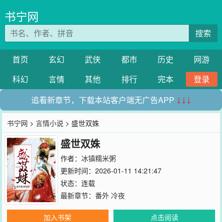
书宁网
搜索
首页
玄幻
武侠
都市
历史
网游
科幻
言情
其他
排行
完本
登录
追看新章节，下载本站客户端无广告APP
↓↓↓
书宁网
>
言情小说
> 盛世双姝
盛世双姝
作者：
冰镇糯米粥
更新时间：2026-01-11 14:21:47
状态：连载
最新章节：
番外 冷夜
加入书架
点击阅读