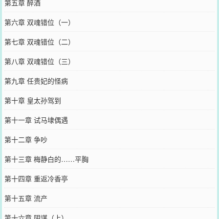
第五章 醉酒
第六章 双魂错位（一）
第七章 双魂错位（二）
第八章 双魂错位（三）
第九章 任贵妃的怪病
第十章 皇太孙驾到
第十一章 试马埭偶遇
第十二章 争吵
第十三章 梅静白的……平胸
第十四章 重返冷香亭
第十五章 流产
第十六章 阴谋（上）