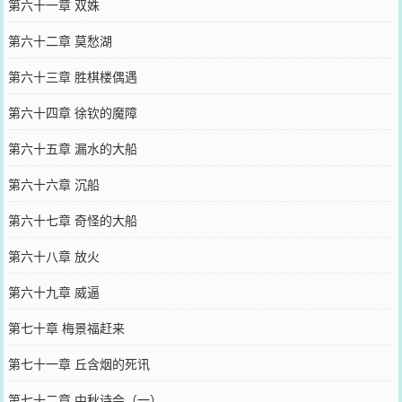
第六十一章 双姝
第六十二章 莫愁湖
第六十三章 胜棋楼偶遇
第六十四章 徐钦的魔障
第六十五章 漏水的大船
第六十六章 沉船
第六十七章 奇怪的大船
第六十八章 放火
第六十九章 威逼
第七十章 梅景福赶来
第七十一章 丘含烟的死讯
第七十二章 中秋诗会（一）