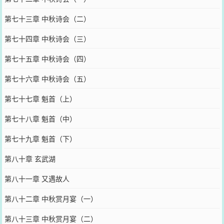
第七十三章 中秋诗会（二）
第七十四章 中秋诗会（三）
第七十五章 中秋诗会（四）
第七十六章 中秋诗会（五）
第七十七章 魁首（上）
第七十八章 魁首（中）
第七十九章 魁首（下）
第八十章 玄武湖
第八十一章 又遇故人
第八十二章 中秋赏月宴（一）
第八十三章 中秋赏月宴（二）