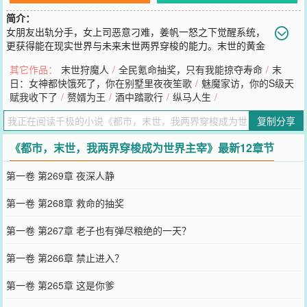
简介：
女朋友出轨分手，女上司恶意刁难，姜帆一怒之下觉醒系统，
更获得能在现实世界与未来末世两界穿梭的能力。末世的黄金
珠宝狗都不要，全都打包带走回去换钱。回到现在都市，姜帆买房、
其它作品：
末世狩魔人
/
全民氪命抽奖，只有我能掠夺寿命
/
末
买车、囤货，武装到牙齿……为末日降临做准备。更是能将物资带入
日：女神都快饿死了，你在别墅里夜夜笙歌
/
魅魔家访，你的S级天
末世，帮幸存者达成愿望，成为他们心中的末日之神！你老婆出轨，
赋我收下了
/
赘婿为王
/
酒中踏歌行
/
纵马人生
/
孩子都不是你的？金子给够，我帮你给那边的自己带个话，要杀要剐
你自己处理。你女儿被车撞成了残疾，想要痊愈？好说好说，不就是
复制分享
个肇事逃逸的富二代吗，我提前帮你搞死。什么，你居然想复活你女
儿！那得先把你女儿的照片给我看看……在现实世界，姜帆富可敌
《都市，末世，我两界穿梭成为世界主宰》最新12章节
国。在未来末世，姜帆万人敬仰！当现实世界末日降临，全世界惊慌
失措。却发现姜帆早已在他的末日堡垒中，开始了真正的肆意人生。
第一卷 第269章 夜深人静
“我姜帆日行一善。”“今日，哪位美女想和我结个善缘？”
您要是觉得《
都市，末世，我两界穿梭成为世界主宰
》还不错的话请
第一卷 第268章 救命的抽奖
不要忘记向您QQ群和微博微信里的朋友推荐哦！
第一卷 第267章 老子也有弹尽粮绝的一天？
第一卷 第266章 禁止进入？
第一卷 第265章 这是你爹