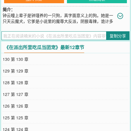
简介：
钟云瞳上辈子是钟瑾养的一只狗，真字面意义上的狗。她是一
只天云魔犬，它爹是小说里的魔尊大反派，阴狠毒辣，诡计多
端，人人欲除之而后快。瞳瞳小狗不知外面的风云，跟着反派爹吃得
油光水滑，被她爹宠得无法无天。魔族一遭被毁，钟云瞳变成了人类
复制分享
幼崽的形态，凭借着强大的嗅觉找到她爹，她爹依旧还是那么英明神
武，大家都害怕他。只不过现在大家不叫他爹【尊主】，都叫他【所
《在派出所里吃瓜当团宠》最新12章节
长】。*和安区派出所里来了个小崽子，三四岁的年纪，长得粉雕玉
琢，穿着香云纱小褂子和刺绣虎头鞋，一看就是有钱人家被养得很好
130 第 130 章
的小孩。孩子踮起脚尖，攀着问询台的边缘，大声询问，“请问，这里
有一个我爹吗？”女民警笑眯眯，“小朋友，你爹是谁？”“钟瑾。”所长
129 第 129 章
钟瑾得知这件事，不以为然，“小孩子胡说八道，尽快找到他父母。”
两天后，民警小王把孩子塞给所长，“是你亲生的。”钟所，“......”钟云
128 第 128 章
瞳拉着爹的裤腿晃一晃，“我要吃穿脆脆衣服的小鸡。”钟所，“......?
脆......脆皮炸鸡？”小王，这都能听懂，是亲生的没错。一份亲子鉴
127 第 127 章
定，将钟所送上了养娃的不归路，鸡飞狗跳的养娃生活过了两个月。
所里接到报警电话，称自己的孩子丢了，外貌描述和钟云瞳一模一
126 第 126 章
样。钟瑾，“诈骗电话打到派出所？简直是个奇才。”次日骗子赶到所
里。钟瑾，“......”诈骗奇才竟是他的前妻。萌娃、吃瓜元素轻松向小白
125 第 125 章
文，没有重大案件，都是些家长里短，鸡飞狗跳的沙雕日常。爹和娘
有破镜重圆剧情，不会描写太多，主线还是养娃日常。每晚23点前更
124 第 124 章