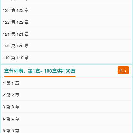
新不会虐，轻松养娃小甜文
您要是觉得《
在派出所里吃瓜当团宠
》还不错的话请不要忘记向您QQ
123 第 123 章
群和微博微信里的朋友推荐哦！
122 第 122 章
121 第 121 章
120 第 120 章
119 第 119 章
章节列表，第1章~ 100章/共130章
倒序
1 第 1 章
2 第 2 章
3 第 3 章
4 第 4 章
5 第 5 章