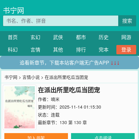
书宁网
搜索
首页
玄幻
武侠
都市
历史
网游
科幻
言情
其他
排行
完本
登录
追看新章节，下载本站客户端无广告APP
↓↓↓
书宁网
>
言情小说
> 在派出所里吃瓜当团宠
在派出所里吃瓜当团宠
作者：
喃米
更新时间：2025-11-14 01:15:30
状态：连载
最新章节：
130 第 130 章
加入书架
点击阅读