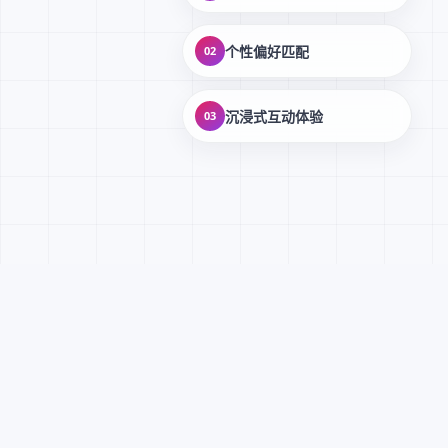
个性偏好匹配
02
沉浸式互动体验
03